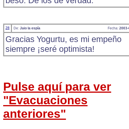
beso. De los de verdad.
28
De:
Jaio la espía
Fecha:
2003-
Gracias Yogurtu, es mi empeño
siempre ¡seré optimista!
Pulse aquí para ver
"Evacuaciones
anteriores"