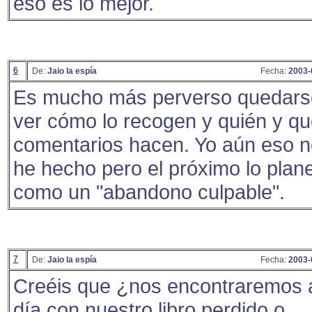
eso es lo mejor.
6
De:
Jaio la espía
Fecha:
2003-
Es mucho más perverso quedars
ver cómo lo recogen y quién y q
comentarios hacen. Yo aún eso n
he hecho pero el próximo lo plan
como un "abandono culpable".
7
De:
Jaio la espía
Fecha:
2003-
Creéis que ¿nos encontraremos 
día con nuestro libro perdido o