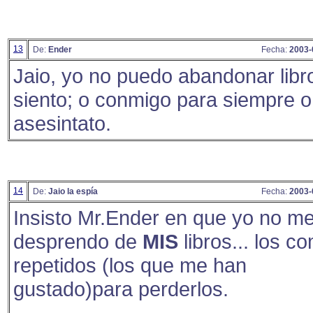
13
De:
Ender
Fecha:
2003-
Jaio, yo no puedo abandonar libro
siento; o conmigo para siempre o
asesintato.
14
De:
Jaio la espía
Fecha:
2003-
Insisto Mr.Ender en que yo no m
desprendo de
MIS
libros... los c
repetidos (los que me han
gustado)para perderlos.