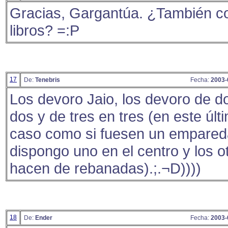
Gracias, Gargantúa. ¿También 
libros? =:P
17
De:
Tenebris
Fecha:
2003-
Los devoro Jaio, los devoro de d
dos y de tres en tres (en este últ
caso como si fuesen un empared
dispongo uno en el centro y los o
hacen de rebanadas).;.¬D))))
18
De:
Ender
Fecha:
2003-