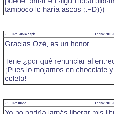
puede tomar en algún local bilbaí
tampoco le haría ascos ;.¬D)))
22
De:
Jaio la espía
Fecha:
2003-
Gracias Ozé, es un honor.
Tene ¿por qué renunciar al entre
¡Pues lo mojamos en chocolate y 
coleto!
23
De:
Tubbo
Fecha:
2003-
Yo no podría jamás liberar mis lib