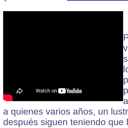
v
s
l
p
p
a
a quienes varios años, un lustr
después siguen teniendo que l