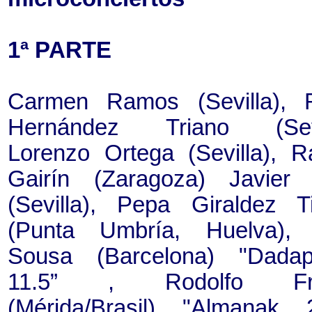
1ª PARTE
Carmen Ramos (Sevilla), 
Hernández Triano (Sevil
Lorenzo Ortega (Sevilla), R
Gairín (Zaragoza) Javier
(Sevilla), Pepa Giraldez T
(Punta Umbría, Huelva),
Sousa (Barcelona) "Dada
11.5” , Rodolfo Fr
(Mérida/Brasil) "Almanak 