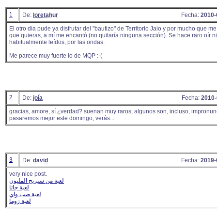
1
De:
loretahur
Fecha:
2010-
El otro día pude ya disfrutar del "bautizo" de Territorio Jaio y por mucho que me
que quieras, a mí me encantó (no quitaría ninguna sección). Se hace raro oír ni
habitualmente leídos, por las ondas.
Me parece muy fuerte lo de MQP :-(
2
De:
joía
Fecha:
2010-
gracias, amore, sí ¿verdad? suenan muy raros, algunos son, incluso, impronun
pasaremos mejor este domingo, verás...
3
De:
david
Fecha:
2019-
very nice post.
لعبة من سيربح المليون
لعبة جاتا
لعبة صب واي
لعبة زوما