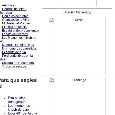
Autodivan
Chorros de letra -
Spanish Dictionary
;
horradas
Con ojos de ninhio
Cronicas de la Villa
El chiste del Viernes
El oficio de turista
Espabilando la conciencia
La foto del viernes
Los Mementos Kitsch de
aio
Mirando con otros ojos
Mis numeros domesticos
Pecando de gula
Perdiendo libros en la
elva
Sacado de la papelera
Tubos de escape
Para que espíes
tú
Esa pulsión
transgresora
Los mementos
kitsch de Jaio
Error 404 de Jaio la