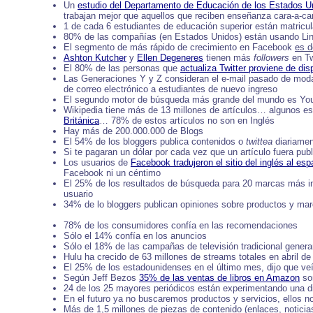
Un
estudio del Departamento de Educación de los Estados U
trabajan mejor que aquellos que reciben enseñanza cara-a-ca
1 de cada 6 estudiantes de educación superior están matricul
80% de las compañías (en Estados Unidos) están usando Link
El segmento de más rápido de crecimiento en Facebook
es d
Ashton Kutcher
y
Ellen Degeneres
tienen más
followers
en Tw
El 80% de las personas que
actualiza Twitter proviene de dis
Las Generaciones Y y Z consideran el e-mail pasado de moda…
de correo electrónico a estudiantes de nuevo ingreso
El segundo motor de búsqueda más grande del mundo es Yo
Wikipedia tiene más de 13 millones de artículos… algunos e
Británica
… 78% de estos artículos no son en Inglés
Hay más de 200.000.000 de Blogs
El 54% de los bloggers publica contenidos o
twittea
diariame
Si te pagaran un dólar por cada vez que un artículo fuera pu
Los usuarios de
Facebook tradujeron el sitio del inglés al esp
Facebook ni un céntimo
El 25% de los resultados de búsqueda para 20 marcas más i
usuario
34% de lo bloggers publican opiniones sobre productos y ma
78% de los consumidores confía en las recomendaciones
Sólo el 14% confía en los anuncios
Sólo el 18% de las campañas de televisión tradicional gener
Hulu ha crecido de 63 millones de streams totales en abril de
El 25% de los estadounidenses en el último mes, dijo que veí
Según Jeff Bezos
35% de las ventas de libros en Amazon
son
24 de los 25 mayores periódicos están experimentando una di
En el futuro ya no buscaremos productos y servicios, ellos n
Más de 1,5 millones de piezas de contenido (enlaces, notici