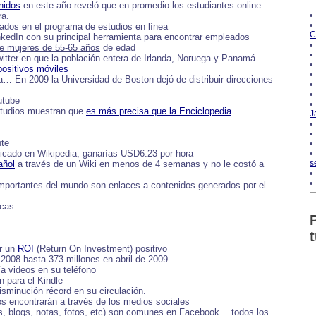
nidos
en este año reveló que en promedio los estudiantes online
ra.
ados en el programa de estudios en línea
C
edIn con su principal herramienta para encontrar empleados
e mujeres de 55-65 años
de edad
itter en que la población entera de Irlanda, Noruega y Panamá
positivos móviles
 En 2009 la Universidad de Boston dejó de distribuir direcciones
utube
studios muestran que
es más precisa que la Enciclopedia
J
nte
blicado en Wikipedia, ganarías USD6.23 por hora
s
añol
a través de un Wiki en menos de 4 semanas y no le costó a
mportantes del mundo son enlaces a contenidos generados por el
rcas
ar un
ROI
(Return On Investment) positivo
 2008 hasta 373 millones en abril de 2009
a videos en su teléfono
 para el Kindle
sminución récord en su circulación.
os encontrarán a través de los medios sociales
as, blogs, notas, fotos, etc) son comunes en Facebook… todos los