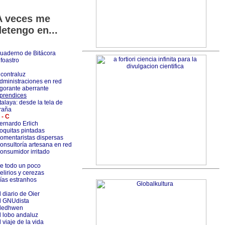
A veces me
detengo en...
uaderno de Bitácora
nfoastro
 contraluz
dministraciones en red
gorante aberrante
prendices
talaya: desde la tela de
raña
 - C
ernardo Erlich
oquitas pintadas
omentaristas dispersas
onsultoría artesana en red
onsumidor irritado
e todo un poco
elirios y cerezas
ías estranhos
l diario de Oier
l GNUdista
ledhwen
l lobo andaluz
l viaje de la vida