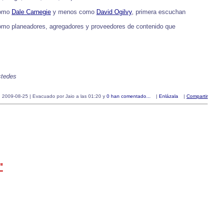
como
Dale Carnegie
y menos como
David Ogilvy
, primera escuchan
omo planeadores, agregadores y proveedores de contenido que
stedes
2009-08-25 | Evacuado por Jaio a las 01:20 y
0 han comentado...
|
Enlázala
|
Compartir
"