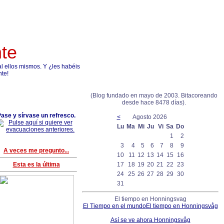
nte
 ellos mismos. Y ¿les habéis
nte!
(Blog fundado en mayo de 2003. Bitacoreando
desde hace 8478 días).
ase y sírvase un refresco.
<
Agosto 2026
Lu
Ma
Mi
Ju
Vi
Sa
Do
1
2
3
4
5
6
7
8
9
A veces me pregunto...
10
11
12
13
14
15
16
Esta es la última
17
18
19
20
21
22
23
24
25
26
27
28
29
30
31
El tiempo en Honningsvag
El Tiempo en el mundo
El tiempo en Honningsvåg
Así se ve ahora Honningsvåg