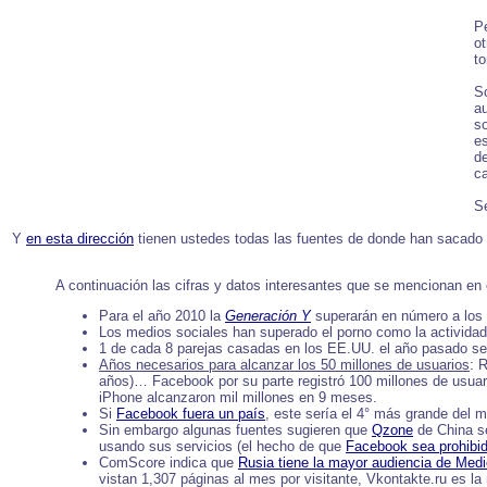
P
ot
to
S
au
s
e
d
c
S
Y
en esta dirección
tienen ustedes todas las fuentes de donde han sacado l
A continuación las cifras y datos interesantes que se mencionan en e
Para el año 2010 la
Generación Y
superarán en número a los
Los medios sociales han superado el porno como la activida
1 de cada 8 parejas casadas en los EE.UU. el año pasado se
Años necesarios para alcanzar los 50 millones de usuarios
: 
años)… Facebook por su parte registró 100 millones de usua
iPhone alcanzaron mil millones en 9 meses.
Si
Facebook fuera un país
, este sería el 4° más grande del 
Sin embargo algunas fuentes sugieren que
Qzone
de China se
usando sus servicios (el hecho de que
Facebook sea prohibi
ComScore indica que
Rusia tiene la mayor audiencia de Med
vistan 1,307 páginas al mes por visitante, Vkontakte.ru es la 