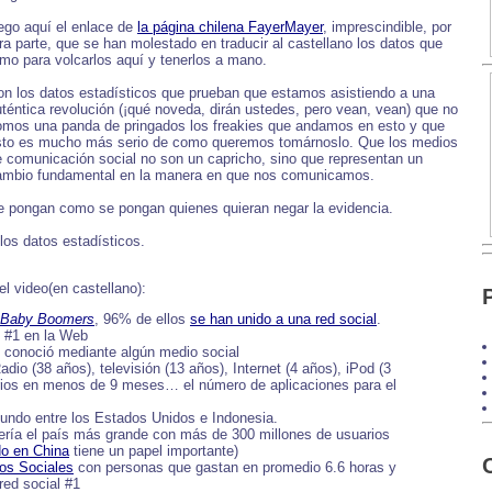
ego aquí el enlace de
la página chilena FayerMayer
, imprescindible, por
ra parte, que se han molestado en traducir al castellano los datos que
mo para volcarlos aquí y tenerlos a mano.
on los datos estadísticos que prueban que estamos asistiendo a una
téntica revolución (¡qué noveda, dirán ustedes, pero vean, vean) que no
omos una panda de pringados los freakies que andamos en esto y que
sto es mucho más serio de como queremos tomárnoslo. Que los medios
e comunicación social no son un capricho, sino que representan un
ambio fundamental en la manera en que nos comunicamos.
e pongan como se pongan quienes quieran negar la evidencia.
os datos estadísticos.
l video(en castellano):
Baby Boomers
, 96% de ellos
se han unido a una red social
.
d #1 en la Web
 conoció mediante algún medio social
Radio (38 años), televisión (13 años), Internet (4 años), iPod (3
rios en menos de 9 meses… el número de aplicaciones para el
mundo entre los Estados Unidos e Indonesia.
ría el país más grande con más de 300 millones de usuarios
do en China
tiene un papel importante)
ios Sociales
con personas que gastan en promedio 6.6 horas y
red social #1