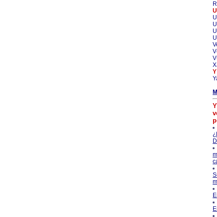
R
U
U
U
U
U
V
V
V
X
Y
Y
M
Y
v
p
¿
D
m
c
S
m
E
E