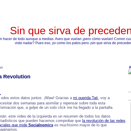
Sin que sirva de precede
n hacer de todo aunque a medias. Aves que vuelan ¡pero cómo vuelan! Corren cual
visto nadar? Pues eso, yo como los patos pero ¡sin que sirva de precede
on
P
a Revolution
T
odos estos datos juntos. ¡Waw! Gracias a
mi querida Tati,
voy a
cesitar dos semanas para asimilar y repensar sobre toda esta
formación que, a golpe de un solo click me ha llegado a la pantalla.
rán: este video de la izquierda es un resumen de todos los datos
stadísticos que pueden hacernos comprobar que
la revolución de las redes
ociales que mide
Socialnomics
es muchísimo mayor de lo que
maginamos.