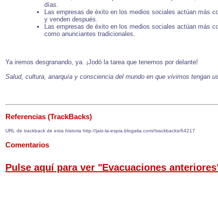
días.
Las empresas de éxito en los medios sociales actúan más 
y venden después.
Las empresas de éxito en los medios sociales actúan más c
como anunciantes tradicionales.
Ya iremos desgranando, ya. ¡Jodó la tarea que tenemos por delante!
Salud, cultura, anarquía y consciencia del mundo en que vivimos tengan u
Referencias (TrackBacks)
URL de trackback de esta historia http://jaio-la-espia.blogalia.com//trackbacks/64217
Comentarios
Pulse aquí para ver "Evacuaciones anteriores