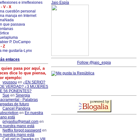
eflexiones e irreflexiones
Jaio Espía
 - V - X
na cuestión personal
na maruja en Internet
naNada
n que passava
entanas
órtice
uelapluma
abier P. DoCampo
 - Z
a me gustaría-Lynx
ás enlaces
Follow @jaio_espia
 quien pasa por aquí, a
eces dice lo que piensa,
or ejemplo:
youssou
en
¿EN SERIO?
DE VERDAD? ¿3 MUJERES
E 56 PONENTES?
Sue
en
Sinergia
acramental - Palabras
argadas de futuro
Cancel Pandora
ubscription
en
En nuestra
ano está
priyas6u@gmail.com
en
n nuestra mano está
Netflix forgot password
en
n nuestra mano está
Call girl in Dwarka
en
VIII