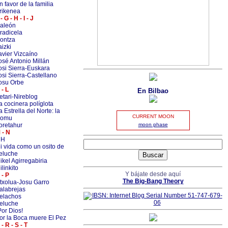
n favor de la familia
rikenea
- G - H - I - J
aleón
radicela
ontza
aizki
avier Vizcaíno
osé Antonio Millán
osi Sierra-Euskara
osi Sierra-Castellano
osu Orbe
 - L
En Bilbao
etari-Nireblog
a cocinera políglota
a Estrella del Norte: la
CURRENT MOON
omu
oretahur
moon phase
 - N
MH
i vida como un osito de
eluche
ikel Agirregabiria
ilinkito
Y bájate desde aquí
 - P
The Big-Bang Theory
txolua-Josu Garro
alabrejas
elachos
eluche
Por Dios!
or la Boca muere El Pez
 - R - S - T