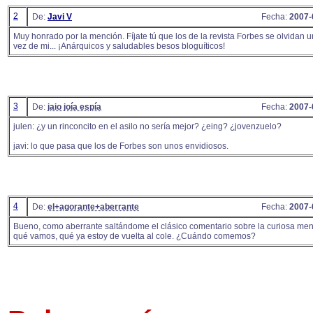
2
De:
Javi V
Fecha:
2007-
Muy honrado por la mención. Fíjate tú que los de la revista Forbes se olvidan u
vez de mi... ¡Anárquicos y saludables besos bloguíticos!
3
De:
jaio joía espía
Fecha:
2007-
julen: ¿y un rinconcito en el asilo no sería mejor? ¿eing? ¿jovenzuelo?
javi: lo que pasa que los de Forbes son unos envidiosos.
4
De:
el+agorante+aberrante
Fecha:
2007-
Bueno, como aberrante saltándome el clásico comentario sobre la curiosa men
qué vamos, qué ya estoy de vuelta al cole. ¿Cuándo comemos?