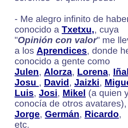
- Me alegro infinito de habe
conocido a
Txetxu,
, cuya
"
Opinión con valor
" me ll
a los
Aprendices
, donde h
conocido a gente como
Julen
,
Alorza
,
Lorena
,
Iña
Josu
,
David
,
Jaizki
,
Migu
Luis
,
Josi
,
Mikel
(a quien 
conocía de otros avatares),
Jorge
,
Germán
,
Ricardo
,
etc.