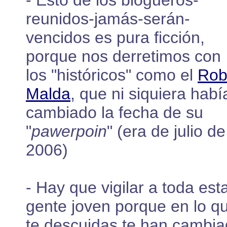
- Esto de los blogueros-
reunidos-jamás-serán-
vencidos es pura ficción,
porque nos derretimos con
los "históricos" como el
Ro
Malda
, que ni siquiera habí
cambiado la fecha de su
"
pawerpoin
" (era de julio de
2006)
- Hay que vigilar a toda est
gente joven porque en lo q
te descuidas te han cambi