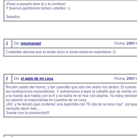
¡Pues a pasarlo bien tú y tu sombra!
Y buenos gambones tomen ustedes :-)
Saludos.
3
De:
josemanuel
Fecha:
2007-
Cuidadito abuela que el ácido úrico a cierta edad es malisísimo :D
4
De:
el patio de mi casa
Fecha:
2007-
Recién salido del horno, y tan calentito que aún me arden los dedos. El cuento 
las ilustraciones maravillosas. Y subversivos a tope el caballo que se sienta en 
y la mamá que habla con la K y se baña en el mar con pijama. Ya estoy desea
su opinión el especialista en cuentos de mi casa.
¡Ah!, y he tenido que contener una lagrimita con "El día de la rana roja", así qu
necesito decir más.....
Suerte con la promoción!!!