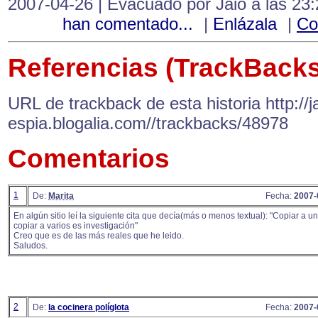
2007-04-26 | Evacuado por Jaio a las 23
han comentado...
|
Enlázala
|
Co
Referencias (TrackBacks
URL de trackback de esta historia http://ja
espia.blogalia.com//trackbacks/48978
Comentarios
1
De:
Marita
Fecha:
2007-
En algún sitio leí la siguiente cita que decía(más o menos textual): "Copiar a un
copiar a varios es investigación"
Creo que es de las más reales que he leido.
Saludos.
2
De:
la cocinera políglota
Fecha:
2007-