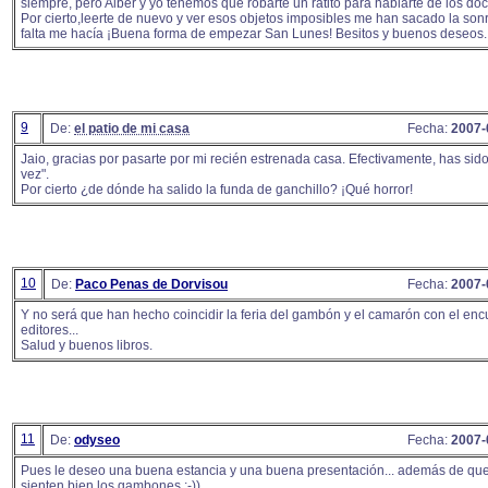
siempre, pero Alber y yo tenemos que robarte un ratito para hablarte de los do
Por cierto,leerte de nuevo y ver esos objetos imposibles me han sacado la son
falta me hacía ¡Buena forma de empezar San Lunes! Besitos y buenos deseos..
9
De:
el patio de mi casa
Fecha:
2007-
Jaio, gracias por pasarte por mi recién estrenada casa. Efectivamente, has sid
vez".
Por cierto ¿de dónde ha salido la funda de ganchillo? ¡Qué horror!
10
De:
Paco Penas de Dorvisou
Fecha:
2007-
Y no será que han hecho coincidir la feria del gambón y el camarón con el enc
editores...
Salud y buenos libros.
11
De:
odyseo
Fecha:
2007-
Pues le deseo una buena estancia y una buena presentación... además de que
sienten bien los gambones ;-))