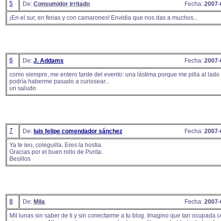
5
De:
Consumidor irritado
Fecha:
2007-
¡En el sur, en ferias y con camarones! Envidia que nos das a muchos...
6
De:
J. Addams
Fecha:
2007-
como siempre, me entero tarde del evento: una lástima porque me pilla al lado
podría haberme pasado a curiosear...
un saludo
7
De:
luis felipe comendador sánchez
Fecha:
2007-
Ya te leo, coleguilla. Eres la hostia.
Gracias por el buen rollo de Punta.
Besillos
8
De:
Mila
Fecha:
2007-
Mil lunas sin saber de ti y sin conectarme a tu blog. Imagino que tan ocupada 