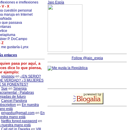
flexiones e irreflexiones
Jaio Espía
- V - X
a cuestión personal
a maruja en Internet
naNada
 que passava
ntanas
rtice
uelapluma
bier P. DoCampo
- Z
 me gustaría-Lynx
ás enlaces
Follow @jaio_espia
quien pasa por aquí, a
ces dice lo que piensa,
or ejemplo:
youssou
en
¿EN SERIO?
DE VERDAD? ¿3 MUJERES
E 56 PONENTES?
Sue
en
Sinergia
cramental - Palabras
rgadas de futuro
Cancel Pandora
bscription
en
En nuestra
no está
priyas6u@gmail.com
en
En
estra mano está
Netflix forgot password
en
 nuestra mano está
Call girl in Dwarka
en
VIII