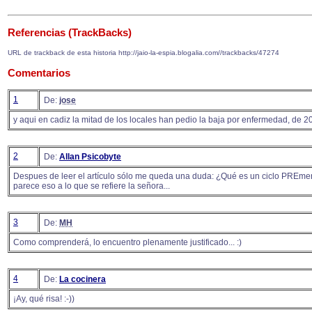
Referencias (TrackBacks)
URL de trackback de esta historia http://jaio-la-espia.blogalia.com//trackbacks/47274
Comentarios
1
De:
jose
y aqui en cadiz la mitad de los locales han pedio la baja por enfermedad, de 2
2
De:
Allan Psicobyte
Despues de leer el artículo sólo me queda una duda: ¿Qué es un ciclo PREmen
parece eso a lo que se refiere la señora...
3
De:
MH
Como comprenderá, lo encuentro plenamente justificado... :)
4
De:
La cocinera
¡Ay, qué risa! :-))