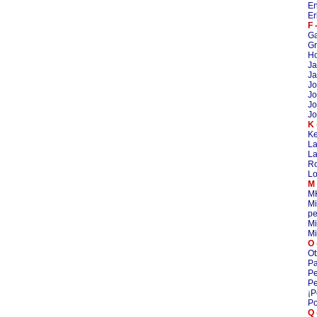
En
Er
F 
G
Gr
Ho
Ja
Ja
Jo
Jo
Jo
Jo
K 
Ke
La
La
R
Lo
M 
M
Mi
pe
Mi
Mi
O 
Ot
Pa
Pe
Pe
¡P
Po
Q 