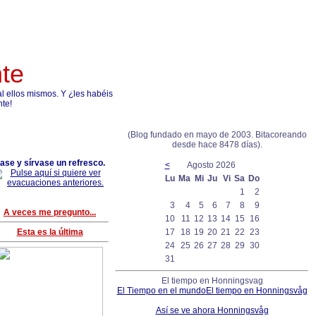
nte
 ellos mismos. Y ¿les habéis
nte!
(Blog fundado en mayo de 2003. Bitacoreando
desde hace 8478 días).
ase y sírvase un refresco.
<
Agosto 2026
Lu
Ma
Mi
Ju
Vi
Sa
Do
1
2
3
4
5
6
7
8
9
A veces me pregunto...
10
11
12
13
14
15
16
Esta es la última
17
18
19
20
21
22
23
24
25
26
27
28
29
30
31
El tiempo en Honningsvag
El Tiempo en el mundo
El tiempo en Honningsvåg
Así se ve ahora Honningsvåg