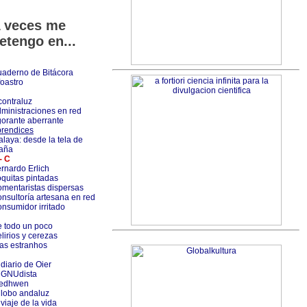
 veces me
etengo en...
aderno de Bitácora
foastro
contraluz
ministraciones en red
orante aberrante
rendices
alaya: desde la tela de
aña
- C
rnardo Erlich
quitas pintadas
mentaristas dispersas
nsultoría artesana en red
nsumidor irritado
 todo un poco
lirios y cerezas
as estranhos
 diario de Oier
 GNUdista
ledhwen
 lobo andaluz
 viaje de la vida