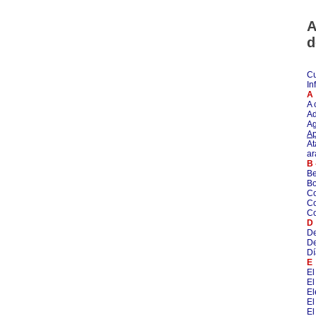
A
d
Cu
In
A
A 
Ad
Ag
Ap
At
ar
B 
Be
Bo
Co
Co
Co
D
De
De
Dí
E
El
El
E
El
El