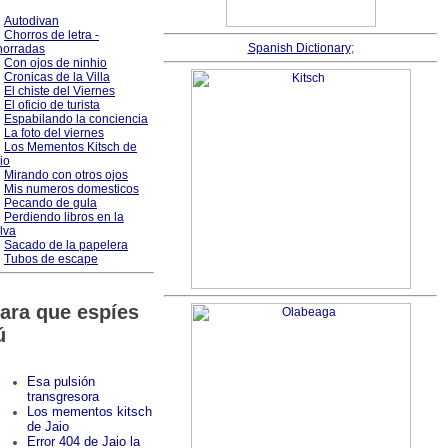
Autodivan
Chorros de letra -
Spanish Dictionary
;
orradas
Con ojos de ninhio
Cronicas de la Villa
El chiste del Viernes
El oficio de turista
Espabilando la conciencia
La foto del viernes
Los Mementos Kitsch de
io
Mirando con otros ojos
Mis numeros domesticos
Pecando de gula
Perdiendo libros en la
lva
Sacado de la papelera
Tubos de escape
ara que espíes
ú
Esa pulsión
transgresora
Los mementos kitsch
de Jaio
Error 404 de Jaio la