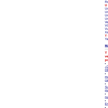
Re
U 
Un
Un
U
Un
Ve
Vó
V
Xa
Y 
Ya
M
Y 
ve
p
¿
D
ma
ca
Su
ma
nu
En