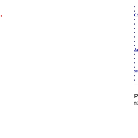
Ch
"
Ja
se
P
t