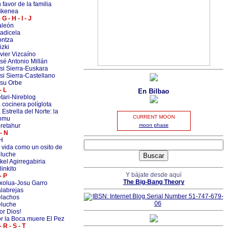
 favor de la familia
ikenea
- G - H - I - J
aleón
adicela
ntza
izki
vier Vizcaíno
sé Antonio Millán
si Sierra-Euskara
si Sierra-Castellano
su Orbe
- L
En Bilbao
tari-Nireblog
 cocinera políglota
 Estrella del Norte: la
CURRENT MOON
omu
retahur
moon phase
- N
H
 vida como un osito de
luche
kel Agirregabiria
linkito
Y bájate desde aquí
- P
The Big-Bang Theory
xolua-Josu Garro
labrejas
lachos
luche
or Dios!
r la Boca muere El Pez
- R - S - T