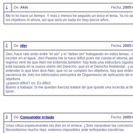
1
De:
Akin
Fecha:
2005-
Me lo leí hace un tiempo. Y más o menos he seguido un poco el tema. Ya no s
los objetivos ni ahora, así que será un nada en muy pocos años...
2
De:
nfer
Fecha:
2005-
Jaio, hace rato ando entre "el ser" y el "deber ser" trabajando en estos temas..
escribir en el agua...don Pawley me la hace difícil pues me cuesta el idioma, p
regreso veré de que Akin me entienda,también: hay toda una estructura (agobi
está basada en la nueva visión del Derecho, que es el Derecho Ambiental...y p
entender lo que bien dice Akin, que no se cumplen los objetivos, hay que ente
paciencia de Job) los intrincados vericuetos de Organismos de aplicación de 
objetivos.
¿parece difícil? no. Es difícil.
Bueno a trabajar. Si me quedan fuerzas trataré de que quede una lucecita al fin
túnel...
3
De:
Consumidor irritado
Fecha:
2005-
Unas cifras espeluznantes las dan en el enlace. ¿Solo zarandear las concienc
Necesitamos mucho mas, estamos impasibles ante señejantes injusticias.