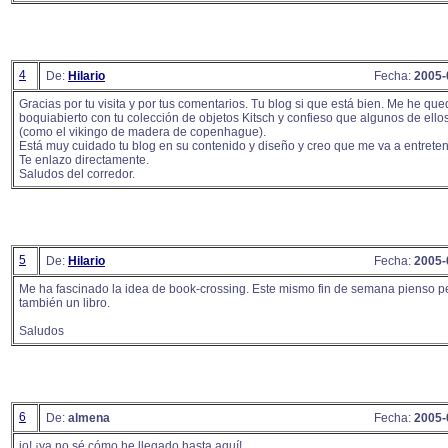
4
De:
Hilario
Fecha:
2005-
Gracias por tu visita y por tus comentarios. Tu blog si que está bien. Me he qu
boquiabierto con tu colección de objetos Kitsch y confieso que algunos de ello
(como el vikingo de madera de copenhague).
Está muy cuidado tu blog en su contenido y diseño y creo que me va a entrete
Te enlazo directamente.
Saludos del corredor.
5
De:
Hilario
Fecha:
2005-
Me ha fascinado la idea de book-crossing. Este mismo fin de semana pienso p
también un libro.
Saludos
6
De:
almena
Fecha:
2005-
jo! ¡ya no sé cómo he llegado hasta aquí!