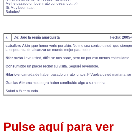
Me he pasado un buen rato curioseando... :-)
Sí. Muy buen rato.
Saludos!
7
De:
Jaio la espía anarquista
Fecha:
2005-
caballero Akin
¡que honor verle por akín. No me sea cenizo usted, que siemp
la esperanza de alcanzar un mundo mejor para todos.
Nfer
razón lleva usted, difícl se nos pone, pero no por eso menos estimulante.
Consumidor
un placer recibir su visita. Seguiré leyéndole.
Hilario
encantada de haber pasado un rato juntos :P Vuelva usted mañana, se 
Gracias
Almena
me alegra haber conribuido algo a su sonrisa.
Salud a tó er mundo.
Pulse aquí para ver