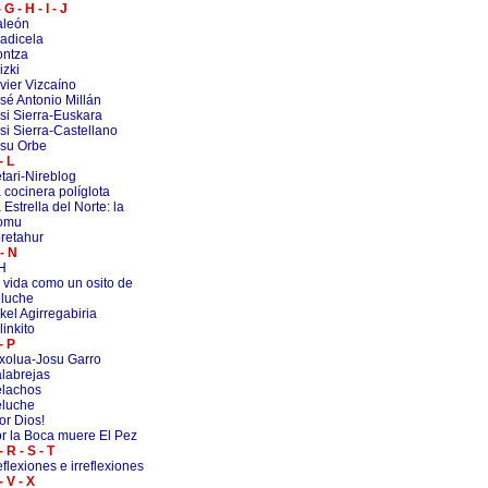
- G - H - I - J
aleón
adicela
ntza
izki
vier Vizcaíno
sé Antonio Millán
si Sierra-Euskara
si Sierra-Castellano
su Orbe
- L
tari-Nireblog
 cocinera políglota
 Estrella del Norte: la
omu
retahur
- N
H
 vida como un osito de
luche
kel Agirregabiria
linkito
- P
xolua-Josu Garro
labrejas
lachos
luche
or Dios!
r la Boca muere El Pez
- R - S - T
flexiones e irreflexiones
- V - X