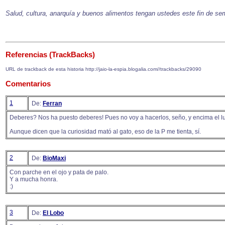
Salud, cultura, anarquía y buenos alimentos tengan ustedes este fin de s
Referencias (TrackBacks)
URL de trackback de esta historia http://jaio-la-espia.blogalia.com//trackbacks/29090
Comentarios
1
De:
Ferran
Deberes? Nos ha puesto deberes! Pues no voy a hacerlos, seño, y encima el lu
Aunque dicen que la curiosidad mató al gato, eso de la P me tienta, sí.
2
De:
BioMaxi
Con parche en el ojo y pata de palo.
Y a mucha honra.
:)
3
De:
El Lobo