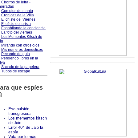
Chorros de letra -
orradas
Con ojos de ninhio
Cronicas de la Villa
El chiste del Viernes
El oficio de turista
Espabilando la conciencia
La foto del viernes
Los Mementos Kitsch de
io
Mirando con otros ojos
Mis numeros domesticos
Pecando de gula
Perdiendo libros en la
lva
Sacado de la papelera
Tubos de escape
ara que espíes
ú
Esa pulsión
transgresora
Los mementos kitsch
de Jaio
Error 404 de Jaio la
espía
Vota por lo más