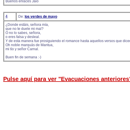
Buenos enlaces Jaio
4
De:
los verdes de mayo
¿Donde estáis, señora mía,
que no te duele mi mal?
O no lo sabes, señora,
o eres falsa y desleal.
Y de esta manera fue prosiguiendo el romance hasta aquellos versos que dice
Oh noble marquás de Mantua,
mi tío y señor Carnal.
Buen fin de semana :-)
Pulse aquí para ver "Evacuaciones anteriores