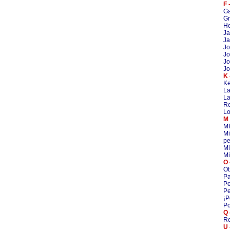
F 
G
Gr
Ho
Ja
Ja
Jo
Jo
Jo
Jo
K 
Ke
La
La
R
Lo
M 
M
Mi
pe
Mi
Mi
O 
Ot
Pa
Pe
Pe
¡P
Po
Q 
Re
U 