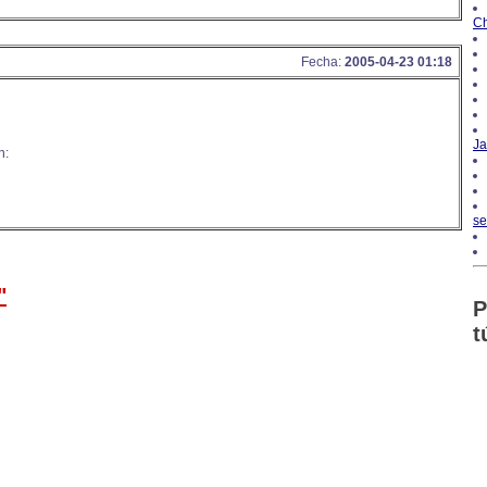
Ch
Fecha:
2005-04-23 01:18
Ja
n:
se
"
P
t