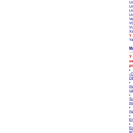
Un
Un
U
Un
Ve
Vó
V
Xa
Y 
Ya
M
Y 
ve
p
¿
D
ma
ca
Su
ma
nu
En
Ed
#G