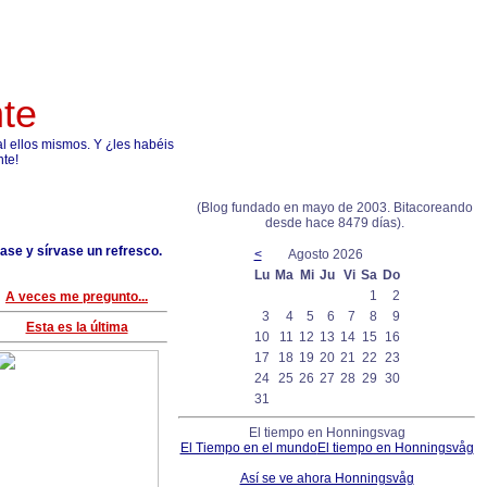
nte
 ellos mismos. Y ¿les habéis
nte!
(Blog fundado en mayo de 2003. Bitacoreando
desde hace 8479 días).
ase y sírvase un refresco.
<
Agosto 2026
Lu
Ma
Mi
Ju
Vi
Sa
Do
1
2
A veces me pregunto...
3
4
5
6
7
8
9
Esta es la última
10
11
12
13
14
15
16
17
18
19
20
21
22
23
24
25
26
27
28
29
30
31
El tiempo en Honningsvag
El Tiempo en el mundo
El tiempo en Honningsvåg
Así se ve ahora Honningsvåg