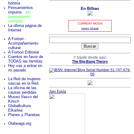
hortera
Pensamientos
En Bilbao
impuros
(en
pensamiento
siempre)
CURRENT MOON
La última página de
moon phase
Internet
A Fortiori -
Acompañamiento
cultural
A Fortiori Editorial
Cuentos en favor de
Y bájate desde aquí
TODAS las familias
The Big-Bang Theory
Hoy vas a entrar en
mi pasado
La Red de mujeres
vascas en la Red
La oficina de las
Jaio Espía
causas perdidas
Museo Vasco del
Kitsch
Globalkultura
Elkartea
Planes y Planetas
Olabeaga.org