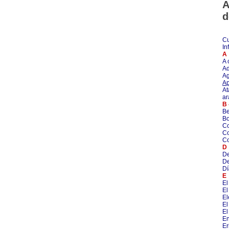
A
d
Cu
In
A
A 
Ad
Ag
Ap
At
ar
B 
Be
Bo
Co
Co
Co
D
De
De
Dí
E
El
El
E
El
El
En
Er