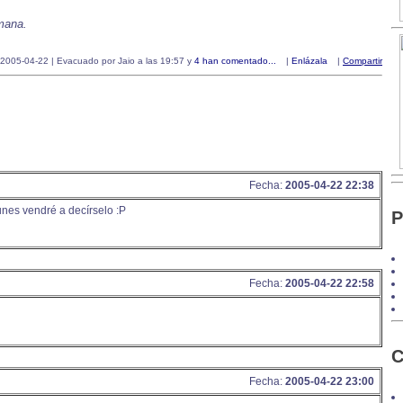
emana.
2005-04-22 | Evacuado por Jaio a las 19:57 y
4 han comentado...
|
Enlázala
|
Compartir
Fecha:
2005-04-22 22:38
nes vendré a decírselo :P
P
Fecha:
2005-04-22 22:58
C
Fecha:
2005-04-22 23:00