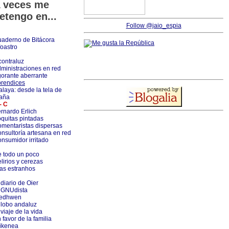
 veces me
etengo en...
Follow @jaio_espia
aderno de Bitácora
foastro
contraluz
ministraciones en red
orante aberrante
rendices
alaya: desde la tela de
aña
- C
rnardo Erlich
quitas pintadas
mentaristas dispersas
nsultoría artesana en red
nsumidor irritado
 todo un poco
lirios y cerezas
as estranhos
 diario de Oier
 GNUdista
ledhwen
 lobo andaluz
 viaje de la vida
 favor de la familia
ikenea