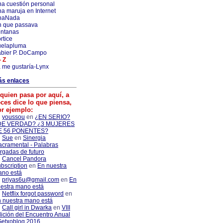
a cuestión personal
a maruja en Internet
naNada
 que passava
ntanas
rtice
uelapluma
bier P. DoCampo
- Z
 me gustaría-Lynx
ás enlaces
quien pasa por aquí, a
ces dice lo que piensa,
or ejemplo:
youssou
en
¿EN SERIO?
DE VERDAD? ¿3 MUJERES
E 56 PONENTES?
Sue
en
Sinergia
cramental - Palabras
rgadas de futuro
Cancel Pandora
bscription
en
En nuestra
no está
priyas6u@gmail.com
en
En
estra mano está
Netflix forgot password
en
 nuestra mano está
Call girl in Dwarka
en
VIII
ición del Encuentro Anual
etxoblog 2016