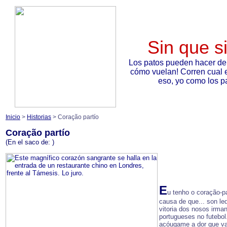
Sin que s
Los patos pueden hacer de
cómo vuelan! Corren cual 
eso, yo como los pa
Inicio
>
Historias
> Coração partío
Coração partío
(En el saco de:
)
E
u tenho o coração-pa
causa de que... son le
vitoria dos nosos irma
portugueses no futebol
acóugame a dor que vai