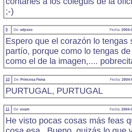
contarles a los coleguis de la ofic
;-)
9
De:
odyseo
Fecha:
2004-
Espero que el corazón lo tengas 
partío, porque como lo tengas de
como el de la imagen,.... pobrecit
10
De:
Princesa Fiona
Fecha:
2004-
PURTUGAL, PURTUGAL
11
De:
evam
Fecha:
2004-
He visto pocas cosas más feas q
cosa esa.. Bueno, quizás lo que 