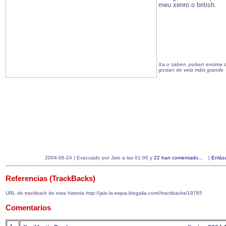
meu xenro o british.
Xa o saben, pulsen encima d
gostan de vela máis grande
2004-06-24 | Evacuado por Jaio a las 01:00 y
22 han comentado...
|
Enláz
Referencias (TrackBacks)
URL de trackback de esta historia http://jaio-la-espia.blogalia.com//trackbacks/19765
Comentarios