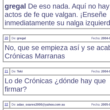
gregal
De eso nada. Aquí no hay
actos de fe que valgan. ¡Enseñe
inmediatamente su nalga izquierd
20
De:
gregal
Fecha:
2004-
No, que se empieza así y se aca
Crónicas Marranas
21
De:
Teki
Fecha:
2004-
Lo de Crónicas ¿dónde hay que
firmar?
22
De:
adao_soares2000@yahoo.com au
Fecha:
2005-