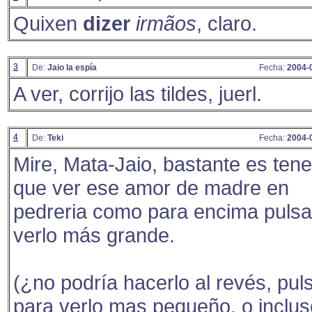
Quixen
dizer
irmãos
, claro.
3
De:
Jaio la espía
Fecha:
2004-
A ver, corrijo las tildes, juerl.
4
De:
Teki
Fecha:
2004-
Mire, Mata-Jaio, bastante es tene
que ver ese amor de madre en
pedreria como para encima pulsa
verlo más grande.
(¿no podría hacerlo al revés, pul
para verlo mas pequeño, o inclus