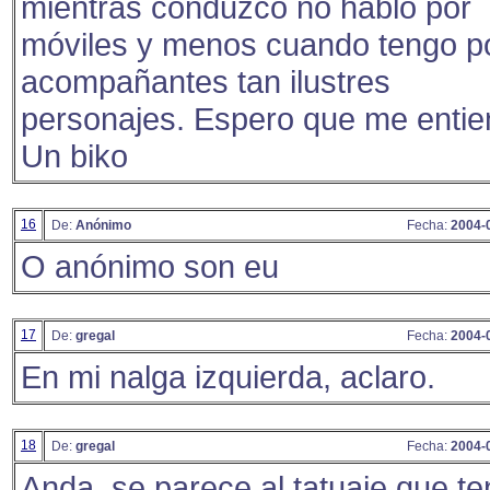
mientras conduzco no hablo por
móviles y menos cuando tengo p
acompañantes tan ilustres
personajes. Espero que me entie
Un biko
16
De:
Anónimo
Fecha:
2004-
O anónimo son eu
17
De:
gregal
Fecha:
2004-
En mi nalga izquierda, aclaro.
18
De:
gregal
Fecha:
2004-
Anda, se parece al tatuaje que t