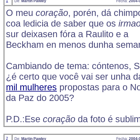
1
De:
Martin Pawley
Fecha:
2004-
O meu
coração
, porén, dá chimp
coa ledicia de saber que os
irma
sur deixasen fóra a Raulito e a
Beckham en menos dunha sema
Cambiando de tema: cóntenos, Su
¿é certo que você vai ser unha d
mil mulheres
propostas para o N
da Paz do 2005?
P.D.:Ese
coração
da foto é subli
2
De:
Martin Pawley
Fecha:
2004-