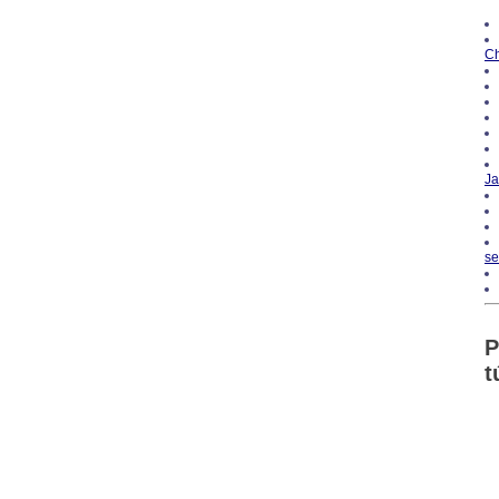
Ch
Ja
se
P
t