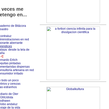
 veces me
etengo en...
aderno de Bitácora
foastro
contraluz
ministraciones en red
orante aberrante
rendices
alaya: desde la tela de
aña
- C
rnardo Erlich
quitas pintadas
mentaristas dispersas
nsultoría artesana en red
nsumidor irritado
 todo un poco
lirios y cerezas
as estranhos
 diario de Oier
 GNUdista
ledhwen
 lobo andaluz
 viaje de la vida