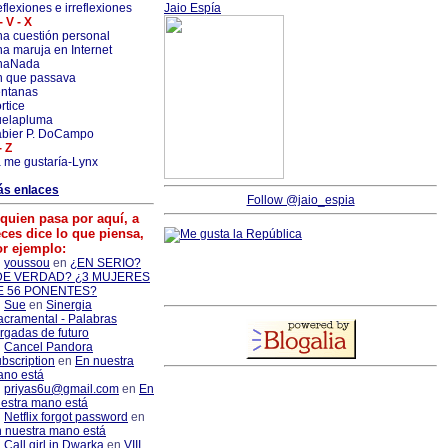
flexiones e irreflexiones
Jaio Espía
- V - X
a cuestión personal
a maruja en Internet
naNada
 que passava
ntanas
rtice
uelapluma
bier P. DoCampo
- Z
 me gustaría-Lynx
ás enlaces
Follow @jaio_espia
quien pasa por aquí, a
ces dice lo que piensa,
or ejemplo:
youssou
en
¿EN SERIO?
DE VERDAD? ¿3 MUJERES
E 56 PONENTES?
Sue
en
Sinergia
cramental - Palabras
rgadas de futuro
Cancel Pandora
bscription
en
En nuestra
no está
priyas6u@gmail.com
en
En
estra mano está
Netflix forgot password
en
 nuestra mano está
Call girl in Dwarka
en
VIII