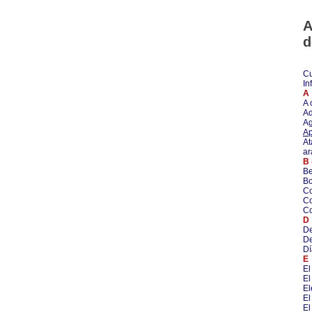
A
d
Cu
In
A
A 
Ad
Ag
Ap
At
ar
B 
Be
Bo
Co
Co
Co
D
De
De
Dí
E
El
El
E
El
El