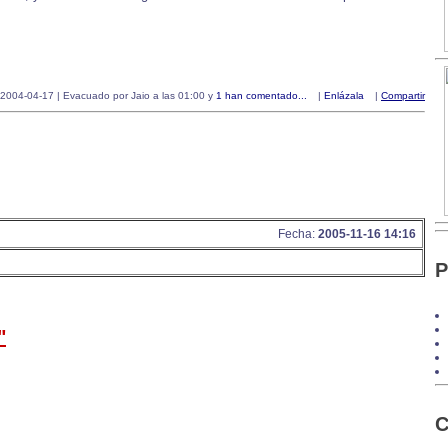
2004-04-17 | Evacuado por Jaio a las 01:00 y
1 han comentado...
|
Enlázala
|
Compartir
Fecha:
2005-11-16 14:16
P
"
C