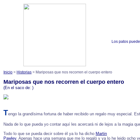
Los patos puede
Inicio
>
Historias
> Mariposas que nos recorren el cuerpo entero
Mariposas que nos recorren el cuerpo entero
(En el saco de:
)
T
engo la grandísima fortuna de haber recibido un regalo muy especial. Este
Nada de lo que pueda yo contar aquí les acercará ni de lejos a la magia qu
Todo lo que se pueda decir sobre él ya lo ha dicho
Martin
Pawley
. Apenas hace una semana que me lo regaló y ya lo he leido ocho ve