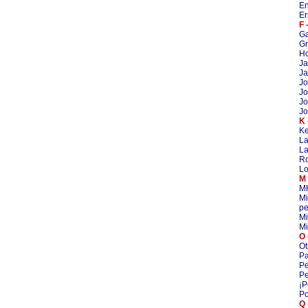
En
Er
F 
G
Gr
Ho
Ja
Ja
Jo
Jo
Jo
Jo
K 
Ke
La
La
R
Lo
M 
M
Mi
pe
Mi
Mi
O 
Ot
Pa
Pe
Pe
¡P
Po
Q 