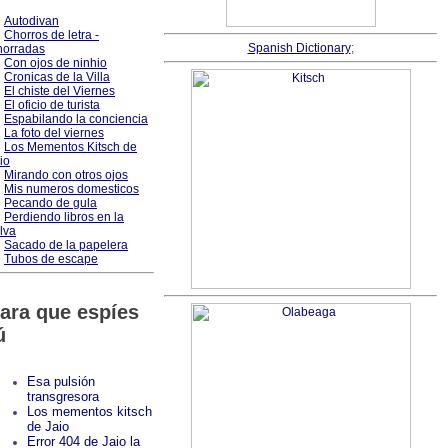
Autodivan
Chorros de letra -
Spanish Dictionary
;
orradas
Con ojos de ninhio
Cronicas de la Villa
El chiste del Viernes
El oficio de turista
Espabilando la conciencia
La foto del viernes
Los Mementos Kitsch de
io
Mirando con otros ojos
Mis numeros domesticos
Pecando de gula
Perdiendo libros en la
lva
Sacado de la papelera
Tubos de escape
ara que espíes
ú
Esa pulsión
transgresora
Los mementos kitsch
de Jaio
Error 404 de Jaio la