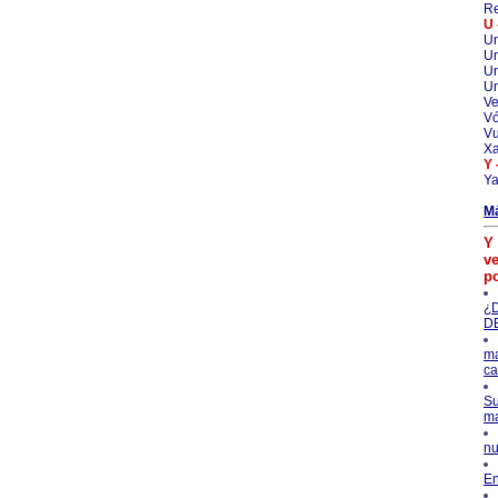
Re
U 
Un
Un
U
Un
Ve
Vó
V
Xa
Y 
Ya
M
Y 
ve
p
¿
D
ma
ca
Su
ma
nu
En