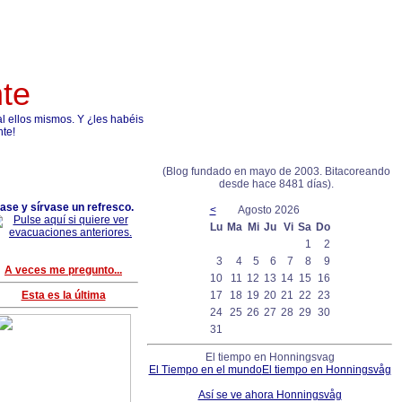
nte
 ellos mismos. Y ¿les habéis
nte!
(Blog fundado en mayo de 2003. Bitacoreando
desde hace 8481 días).
ase y sírvase un refresco.
<
Agosto 2026
Lu
Ma
Mi
Ju
Vi
Sa
Do
1
2
3
4
5
6
7
8
9
A veces me pregunto...
10
11
12
13
14
15
16
Esta es la última
17
18
19
20
21
22
23
24
25
26
27
28
29
30
31
El tiempo en Honningsvag
El Tiempo en el mundo
El tiempo en Honningsvåg
Así se ve ahora Honningsvåg