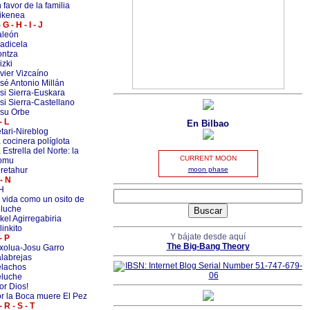
 favor de la familia
ikenea
- G - H - I - J
aleón
adicela
ntza
izki
vier Vizcaíno
sé Antonio Millán
si Sierra-Euskara
si Sierra-Castellano
su Orbe
- L
En Bilbao
tari-Nireblog
 cocinera políglota
 Estrella del Norte: la
CURRENT MOON
omu
retahur
moon phase
- N
H
 vida como un osito de
luche
kel Agirregabiria
linkito
Y bájate desde aquí
- P
The Big-Bang Theory
xolua-Josu Garro
labrejas
lachos
luche
or Dios!
r la Boca muere El Pez
- R - S - T