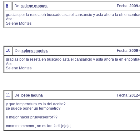
9
De:
selene montes
Fecha:
2009-
gracias por la reseta eh buscado asta el cansancio y asta ahora la eh encontra
Atte:
Selene Montes
10
De:
selene montes
Fecha:
2009-
gracias por la reseta eh buscado asta el cansancio y asta ahora la eh encontra
Atte:
Selene Montes
11
De:
pepe laguna
Fecha:
2012-
y que temperatura es la del aceite?
se puede poner un termometro?
o mejor hacer pruevas/error??
mmmmmmmmm , no es tan facil jejejej