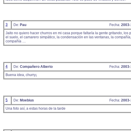
3
De:
Pau
Fecha:
2003-
Jaito no quiero hacer churros en mi casa porque faltaría la gente gritando, los
el suelo, el camarero simpático, la condensación en las ventanas, la compañía,
compañía ....
4
De:
Compañero Alberto
Fecha:
2003-
Buena idea, churry¡
5
De:
Moebius
Fecha:
2003-
Una foto así, a estas horas de la tarde