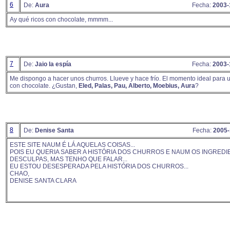
6
De:
Aura
Fecha:
2003-
Ay qué ricos con chocolate, mmmm...
7
De:
Jaio la espía
Fecha:
2003-
Me dispongo a hacer unos churros. Llueve y hace frío. El momento ideal para 
con chocolate. ¿Gustan,
Eled, Palas, Pau, Alberto, Moebius, Aura
?
8
De:
Denise Santa
Fecha:
2005-
ESTE SITE NAUM É LÁ AQUELAS COISAS...
POIS EU QUERIA SABER A HISTÓRIA DOS CHURROS E NAUM OS INGREDIE
DESCULPAS, MAS TENHO QUE FALAR...
EU ESTOU DESESPERADA PELA HISTÓRIA DOS CHURROS...
CHAO,
DENISE SANTA CLARA