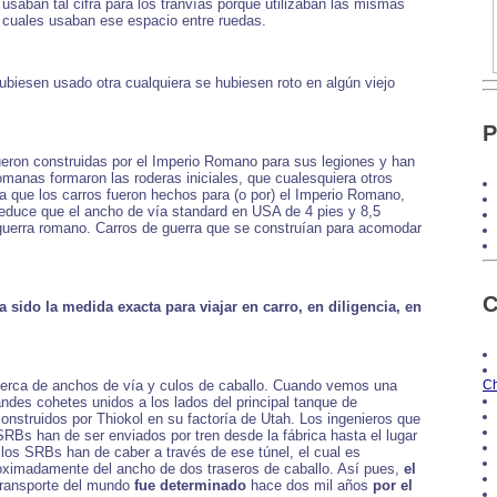
usaban tal cifra para los tranvías porque utilizaban las mismas
os cuales usaban ese espacio entre ruedas.
ubiesen usado otra cualquiera se hubiesen roto en algún viejo
P
 fueron construidas por el Imperio Romano para sus legiones y han
manas formaron las roderas iniciales, que cualesquiera otros
Ya que los carros fueron hechos para (o por) el Imperio Romano,
deduce que el ancho de vía standard en USA de 4 pies y 8,5
e guerra romano. Carros de guerra que se construían para acomodar
C
 sido la medida exacta para viajar en carro, en diligencia, en
acerca de anchos de vía y culos de caballo. Cuando vemos una
Ch
des cohetes unidos a los lados del principal tanque de
nstruidos por Thiokol en su factoría de Utah. Los ingenieros que
SRBs han de ser enviados por tren desde la fábrica hasta el lugar
 los SRBs han de caber a través de ese túnel, el cual es
roximadamente del ancho de dos traseros de caballo. Así pues,
el
ransporte del mundo
fue determinado
hace dos mil años
por el