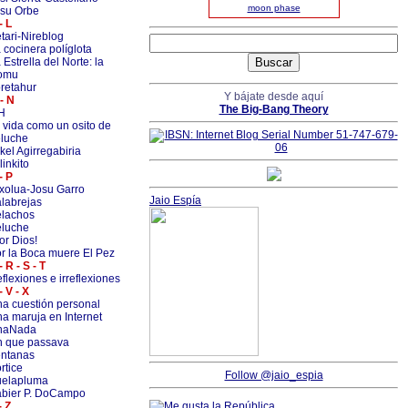
moon phase
su Orbe
- L
tari-Nireblog
 cocinera políglota
 Estrella del Norte: la
omu
retahur
Y bájate desde aquí
- N
The Big-Bang Theory
H
 vida como un osito de
luche
kel Agirregabiria
linkito
- P
xolua-Josu Garro
Jaio Espía
labrejas
lachos
luche
or Dios!
r la Boca muere El Pez
- R - S - T
flexiones e irreflexiones
- V - X
a cuestión personal
a maruja en Internet
naNada
 que passava
ntanas
rtice
Follow @jaio_espia
uelapluma
bier P. DoCampo
- Z