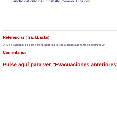
ancho del culo de un caballo romano
. O de dos.
Referencias (TrackBacks)
URL de trackback de esta historia http://jaio-la-espia.blogalia.com//trackbacks/10690
Comentarios
Pulse aquí para ver "Evacuaciones anteriores