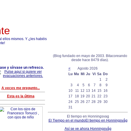
nte
 ellos mismos. Y ¿les habéis
nte!
(Blog fundado en mayo de 2003. Bitacoreando
desde hace 8479 días).
ase y sírvase un refresco.
<
Agosto 2026
Lu
Ma
Mi
Ju
Vi
Sa
Do
1
2
3
4
5
6
7
8
9
A veces me pregunto...
10
11
12
13
14
15
16
Esta es la última
17
18
19
20
21
22
23
24
25
26
27
28
29
30
31
El tiempo en Honningsvag
El Tiempo en el mundo
El tiempo en Honningsvåg
Así se ve ahora Honningsvåg