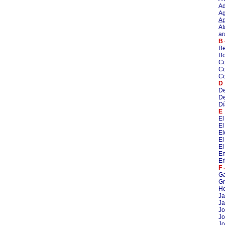
Ad
Ag
Ap
At
ar
B 
Be
Bo
Co
Co
Co
D
De
De
Dí
E
El
El
E
El
El
En
Er
F 
G
Gr
Ho
Ja
Ja
Jo
Jo
Jo