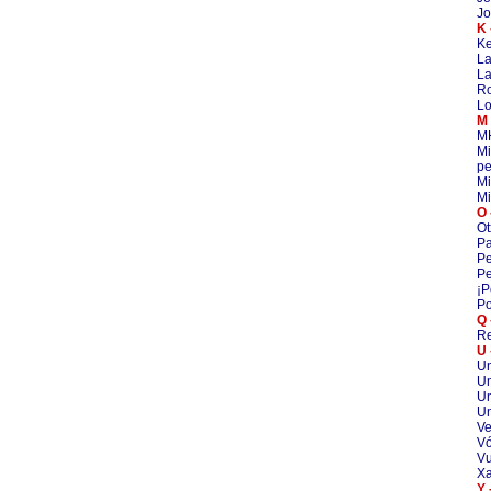
Jo
K 
Ke
La
La
R
Lo
M 
M
Mi
pe
Mi
Mi
O 
Ot
Pa
Pe
Pe
¡P
Po
Q 
Re
U 
Un
Un
U
Un
Ve
Vó
V
Xa
Y 