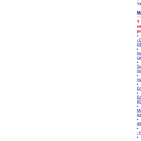
Ya
M
Y 
ve
p
¿
D
ma
ca
Su
ma
nu
En
Ed
#G
M
po
di
-