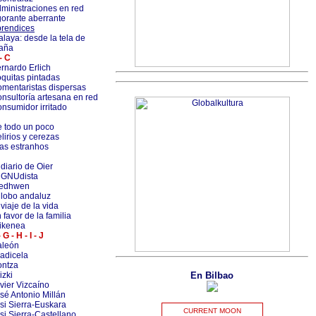
ministraciones en red
orante aberrante
rendices
alaya: desde la tela de
aña
- C
rnardo Erlich
quitas pintadas
mentaristas dispersas
nsultoría artesana en red
nsumidor irritado
 todo un poco
lirios y cerezas
as estranhos
 diario de Oier
 GNUdista
ledhwen
 lobo andaluz
 viaje de la vida
 favor de la familia
ikenea
- G - H - I - J
aleón
adicela
ntza
izki
En Bilbao
vier Vizcaíno
sé Antonio Millán
si Sierra-Euskara
CURRENT MOON
si Sierra-Castellano