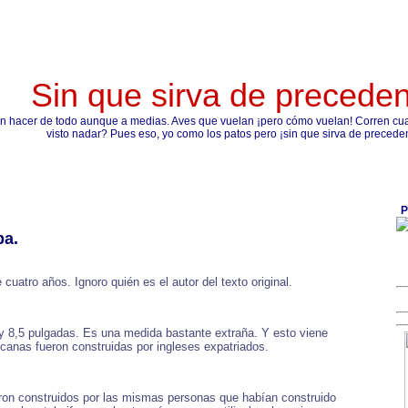
Sin que sirva de precede
n hacer de todo aunque a medias. Aves que vuelan ¡pero cómo vuelan! Corren cual
visto nadar? Pues eso, yo como los patos pero ¡sin que sirva de precede
P
pa.
uatro años. Ignoro quién es el autor del texto original.
 y 8,5 pulgadas. Es una medida bastante extraña. Y esto viene
canas fueron construidas por ingleses expatriados.
eron construidos por las mismas personas que habían construido