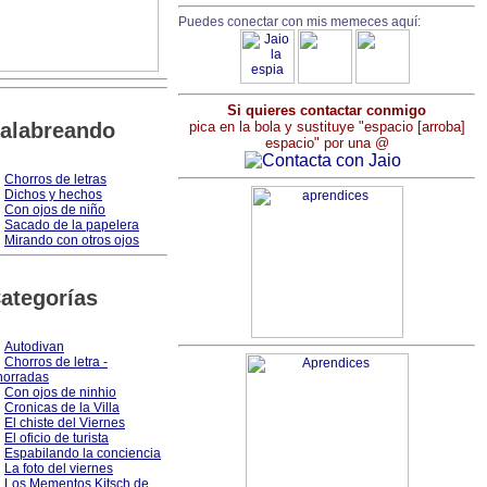
Puedes conectar con mis memeces aquí:
Si quieres contactar conmigo
alabreando
pica en la bola y sustituye "espacio [arroba]
espacio" por una @
Chorros de letras
Dichos y hechos
Con ojos de niño
Sacado de la papelera
Mirando con otros ojos
ategorías
Autodivan
Chorros de letra -
orradas
Con ojos de ninhio
Cronicas de la Villa
El chiste del Viernes
El oficio de turista
Espabilando la conciencia
La foto del viernes
Los Mementos Kitsch de