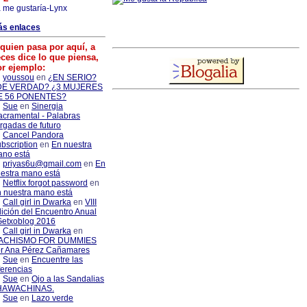
 me gustaría-Lynx
ás enlaces
quien pasa por aquí, a
ces dice lo que piensa,
or ejemplo:
youssou
en
¿EN SERIO?
DE VERDAD? ¿3 MUJERES
E 56 PONENTES?
Sue
en
Sinergia
cramental - Palabras
rgadas de futuro
Cancel Pandora
bscription
en
En nuestra
no está
priyas6u@gmail.com
en
En
estra mano está
Netflix forgot password
en
 nuestra mano está
Call girl in Dwarka
en
VIII
ición del Encuentro Anual
etxoblog 2016
Call girl in Dwarka
en
ACHISMO FOR DUMMIES
r Ana Pérez Cañamares
Sue
en
Encuentre las
ferencias
Sue
en
Ojo a las Sandalias
 HAWACHINAS.
Sue
en
Lazo verde