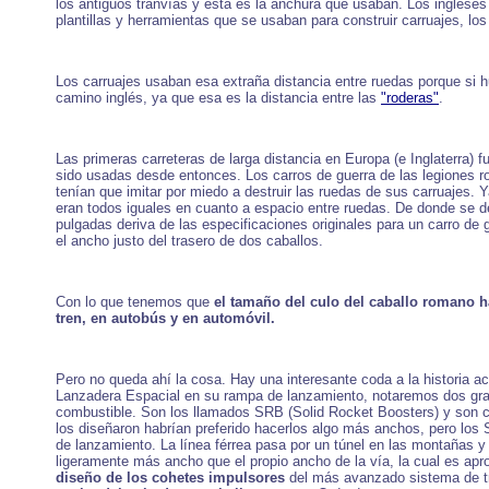
los antiguos tranvías y esta es la anchura que usaban. Los ingleses 
plantillas y herramientas que se usaban para construir carruajes, l
Los carruajes usaban esa extraña distancia entre ruedas porque si h
camino inglés, ya que esa es la distancia entre las
"roderas"
.
Las primeras carreteras de larga distancia en Europa (e Inglaterra)
sido usadas desde entonces. Los carros de guerra de las legiones ro
tenían que imitar por miedo a destruir las ruedas de sus carruajes. 
eran todos iguales en cuanto a espacio entre ruedas. De donde se 
pulgadas deriva de las especificaciones originales para un carro d
el ancho justo del trasero de dos caballos.
Con lo que tenemos que
el tamaño del culo del caballo romano ha
tren, en autobús y en automóvil.
Pero no queda ahí la cosa. Hay una interesante coda a la historia 
Lanzadera Espacial en su rampa de lanzamiento, notaremos dos gran
combustible. Son los llamados SRB (Solid Rocket Boosters) y son co
los diseñaron habrían preferido hacerlos algo más anchos, pero los 
de lanzamiento. La línea férrea pasa por un túnel en las montañas y
ligeramente más ancho que el propio ancho de la vía, la cual es ap
diseño de los cohetes impulsores
del más avanzado sistema de t